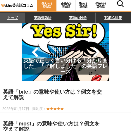
個人向け
企業向け
塾向け
学校向け
W
eblio英会話コラム
英会話
英会話
英会話
英会話
トップ
英語勉強法
英語の雑学
TOEIC対策
英語で正しく言い分ける「分かりま
した」「了解しました」の英語フレ
ーズ
英語「bite」の意味や使い方は？例文を交
えて解説
2025年01月17日
満足度：
★★★★★
英語「most」の意味や使い方は？例文を
交えて解説