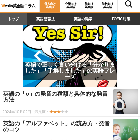
個人向け
企業向け
塾向け
学校向け
W
eblio英会話コラム
英会話
英会話
英会話
英会話
トップ
英語勉強法
英語の雑学
TOEIC対策
英語で正しく言い分ける「分かりま
した」「了解しました」の英語フレ
ーズ
英語の「日付」の正しい読み方、書
き方、使い方
英語の「o」の発音の種類と具体的な発音
方法
2024年10月02日
満足度：
★★★
★★
英語の「アルファベット」の読み方・発音
のコツ