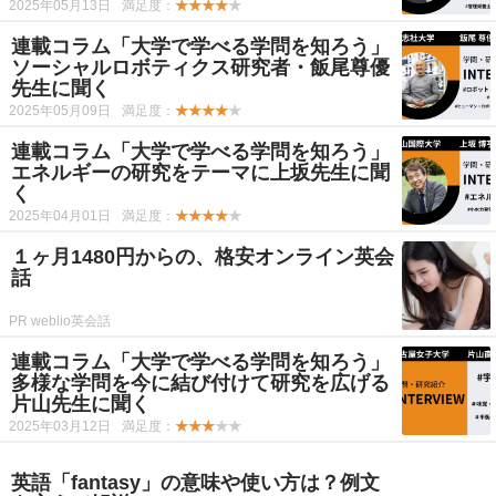
2025年05月13日
満足度：
★★★★
★
連載コラム「大学で学べる学問を知ろう」
ソーシャルロボティクス研究者・飯尾尊優
先生に聞く
2025年05月09日
満足度：
★★★★
★
連載コラム「大学で学べる学問を知ろう」
エネルギーの研究をテーマに上坂先生に聞
く
2025年04月01日
満足度：
★★★★
★
１ヶ月1480円からの、格安オンライン英会
話
PR weblio英会話
連載コラム「大学で学べる学問を知ろう」
多様な学問を今に結び付けて研究を広げる
片山先生に聞く
2025年03月12日
満足度：
★★★
★★
英語「fantasy」の意味や使い方は？例文