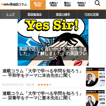
個人向け
企業向け
塾向け
学校向け
W
eblio英会話コラム
英会話
英会話
英会話
英会話
トップ
英語勉強法
英語の雑学
TOEIC対策
英語で正しく言い分ける「分かりま
した」「了解しました」の英語フレ
ーズ
連載コラム「大学で学べる学問を知ろう」
— 平和学をテーマに末吉先生に聞く
2025年05月22日
満足度：
★★★★
★
連載コラム「大学で学べる学問を知ろう」
— 栄養学をテーマに妻木先生に聞く