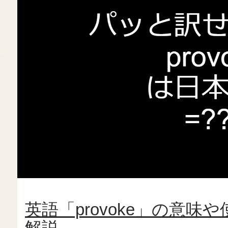
英語「provoke」の意
解説