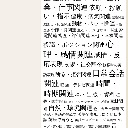
業・仕事関連
依頼・お願
い・指示
健康・病気関連
健康関連
動物・ペット関連
励まし・応援関連
和製
季節・月関連
家
宝石・アクセサリー関連
英語
電関連
審査・評価関連
幸せ・幸福関連
心
役職・ポジション関連
理・感情関連
感情・反
応表現
挨拶・社交辞令
接客時の英
日常会話
断る・拒否関連
語表現
関連
時間・
映画・テレビ関連
時期関連
本・出版・資料
植
素材関
物・園芸関連
癒し・リラクゼーション関連
自然・環境関連
連
色・カラー関連
英
会話・英語の雑談力
英語で表現しにくい日本
英語で言うと
語
英語のスピーキング
英語のフレ
音
ーズ・言い回し
英語の類義語・英語の類似表現