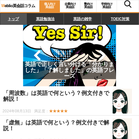
個人向け
企業向け
塾向け
学校向け
W
eblio英会話コラム
英会話
英会話
英会話
英会話
トップ
英語勉強法
英語の雑学
TOEIC対策
英語で正しく言い分ける「分かりま
した」「了解しました」の英語フレ
ーズ
「周波数」は英語で何という？例文付きで
解説！
2024年08月13日
満足度：
★★★★★
「虚無」は英語で何という？例文付きで解
説！