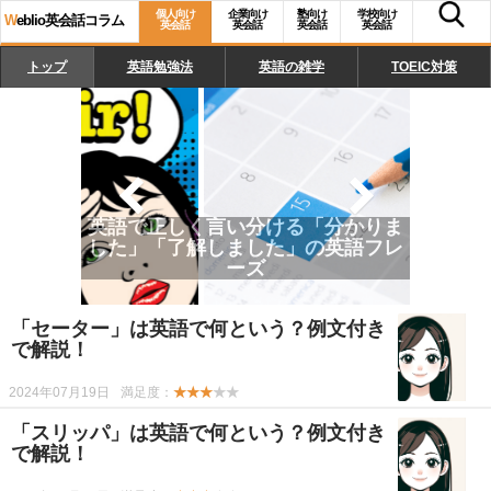
個人向け
企業向け
塾向け
学校向け
W
eblio英会話コラム
英会話
英会話
英会話
英会話
トップ
英語勉強法
英語の雑学
TOEIC対策
英語の「日付」の正しい読み方、書
き方、使い方
「セーター」は英語で何という？例文付き
で解説！
2024年07月19日
満足度：
★★★
★★
「スリッパ」は英語で何という？例文付き
で解説！