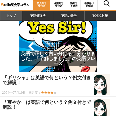
個人向け
企業向け
塾向け
学校向け
W
eblio英会話コラム
英会話
英会話
英会話
英会話
トップ
英語勉強法
英語の雑学
TOEIC対策
英語で正しく言い分ける「分かりま
した」「了解しました」の英語フレ
ーズ
英語の「日付」の正しい読み方、書
き方、使い方
「ギリシャ」は英語で何という？例文付き
で解説！
2024年07月19日
満足度：
★★★★
★
「爽やか」は英語で何という？例文付きで
解説！