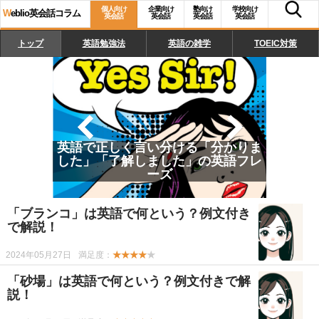
個人向け
企業向け
塾向け
学校向け
W
eblio英会話コラム
英会話
英会話
英会話
英会話
トップ
英語勉強法
英語の雑学
TOEIC対策
英語で正しく言い分ける「分かりま
した」「了解しました」の英語フレ
ーズ
「ブランコ」は英語で何という？例文付き
で解説！
2024年05月27日
満足度：
★★★★
★
「砂場」は英語で何という？例文付きで解
説！