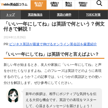
個人向け
企業向け
塾向け
学校向け
W
eblio英会話コラム
英会話
英会話
英会話
英会話
トップ
英語勉強法
英語の雑学
TOEIC対策
「いい一年にしてね」は英語で何という？例文
付きで解説！
2024年11月29日
PR:
ビジネス英語が最速で伸びるオンライン英会話を厳選紹介
「いい一年にしてね」は英語で何と言えばよい？
新しい年が始まるとき、友人や家族に「いい一年にしてね」と声
をかけたくなりますよね。このフレーズは英語でどのように表現
するのでしょうか？この記事では、いくつかの英語訳とその使い
分けを解説します。ぜひ参考にしてください。
新年の挨拶は、相手にポジティブな気持ちを伝
える大切な機会です。英語での表現をマスター
して、心温まるメッセージを届けましょう！