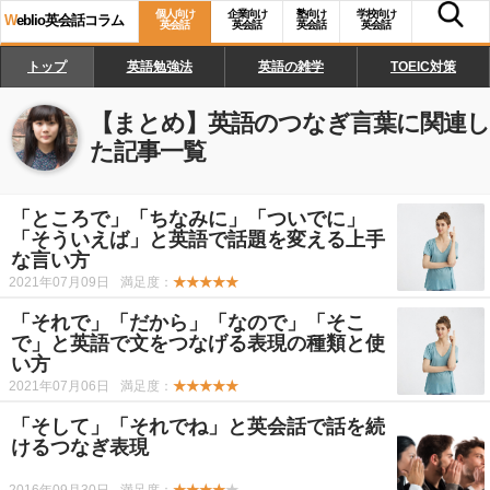
個人向け
企業向け
塾向け
学校向け
W
eblio英会話コラム
英会話
英会話
英会話
英会話
トップ
英語勉強法
英語の雑学
TOEIC対策
【まとめ】
英語のつなぎ言葉
に関連し
た記事一覧
「ところで」「ちなみに」「ついでに」
「そういえば」と英語で話題を変える上手
な言い方
2021年07月09日
満足度：
★★★★★
「それで」「だから」「なので」「そこ
で」と英語で文をつなげる表現の種類と使
い方
2021年07月06日
満足度：
★★★★★
「そして」「それでね」と英会話で話を続
けるつなぎ表現