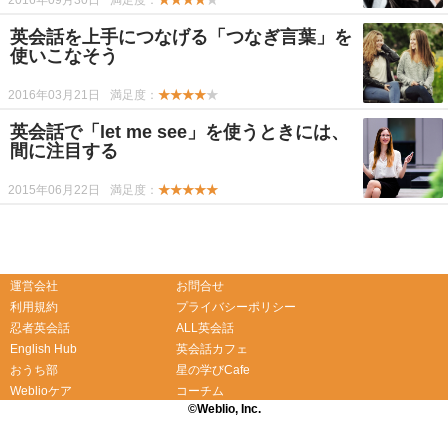
2016年09月30日
満足度：
★★★★
★
英会話を上手につなげる「つなぎ言葉」を
使いこなそう
2016年03月21日
満足度：
★★★★
★
英会話で「let me see」を使うときには、
間に注目する
2015年06月22日
満足度：
★★★★★
-->
-->
運営会社
お問合せ
利用規約
プライバシーポリシー
忍者英会話
ALL英会話
English Hub
英会話カフェ
おうち部
星の学びCafe
Weblioケア
コーチム
©Weblio, Inc.