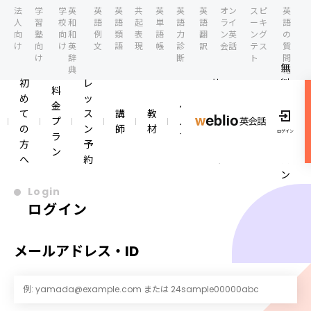
法
学
学
英
英
英
共
英
英
英
オン
スピ
英
人
習
校
和
語
語
起
単
語
語
ライ
ーキ
語
向
塾
向
和
例
類
表
語
力
翻
ン英
ング
の
け
向
け
英
文
語
現
帳
診
訳
会話
テス
質
け
辞
断
ト
問
無
典
箱
初
レ
英
料
料
め
ッ
会
体
ロ
金
ヘ
て
ス
講
教
話
験
グ
プ
ル
イ
の
ン
師
材
コ
レ
ログイン
ラ
プ
ン
方
予
ラ
ッ
ン
へ
約
ム
ス
ン
Login
ログイン
メールアドレス・ID