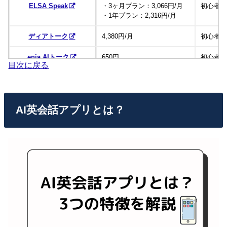
ELSA Speak
・3ヶ月プラン：3,066円/月
初心者
・1年プラン：2,316円/月
ディアトーク
4,380円/月
初心者
enja AIトーク
650円
初心者
目次に戻る
3,619円/月
gymglish
初心者
(Basicコース6ヶ月)
AI英会話アプリとは？
スピフル
5,478円
中級以
TORAbit
2,178円
初心者
SayWow
3,000円
初心者
MAX英会話
年間80,000円～
初心者
レシピー
7,280円
初心者
スタディサプリENGLISH
3,278円
初心者
（TOEIC対策コース）