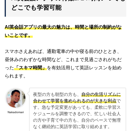
どこでも学習可能
AI英会話アプリの最大の魅力は、時間と場所の制約がな
いことです。
スマホさえあれば、通勤電車の中や寝る前のひととき、
昼休みのわずかな時間など、これまで見過ごされがちだ
った
「スキマ時間」
を有効活用して英語レッスンを始め
られます。
夜型の方も朝型の方も、
自分の生活リズムに
合わせて学習を進められるのが大きな利点
で
す。急な予定変更があっても、柔軟に学習ス
Nakadomari
ケジュールを調整できるので、忙しい社会人
の方や子育て中の方も、自分のペースで無理
なく継続的に英語学習に取り組めます。