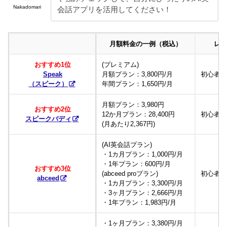
Nakadomari
会話アプリを活用してください！
月額料金の一例（税込）
レ
おすすめ1位
(プレミアム)
Speak
月額プラン：3,800円/月
初心者
（スピーク）
年間プラン：1,650円/月
月額プラン：3,980円
おすすめ2位
12か月プラン：28,400円
初心者
スピークバディ
(月あたり2,367円)
(AI英会話プラン)
・1カ月プラン：1,000円/月
・1年プラン：600円/月
おすすめ3位
(abceed proプラン)
初心者
abceed
・1カ月プラン：3,300円/月
・3ヶ月プラン：2,666円/月
・1年プラン：1,983円/月
・1ヶ月プラン：3,380円/月