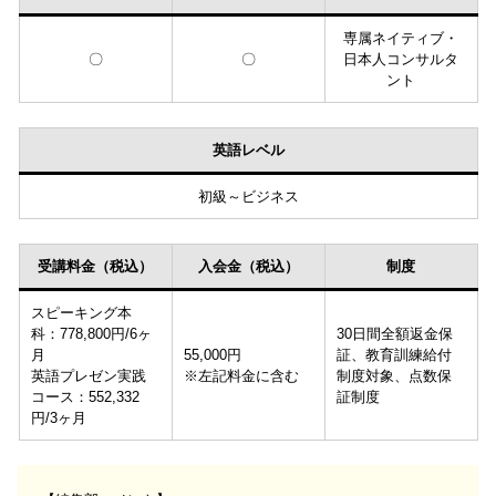
専属ネイティブ・
〇
〇
日本人コンサルタ
ント
英語レベル
初級～ビジネス
受講料金（税込）
入会金（税込）
制度
スピーキング本
科：778,800円/6ヶ
30日間全額返金保
月
55,000円
証、教育訓練給付
英語プレゼン実践
※左記料金に含む
制度対象、点数保
コース：552,332
証制度
円/3ヶ月