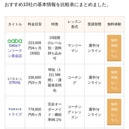
おすすめ10社の基本情報を比較表にまとめました。
レッスン
タイトル
料金目安
特徴
受講形態
無料体験
形式
10段階
無料
223,608
のレベル
Gabaマ
マンツー
通学/オ
体験
円/4ヶ月
別・資料
ンツーマ
マン
ンライン
はこ
(30回)
持ち込み
ン英会話
ちら
可
時短（1
無料
日1.5時
336,600
コーチン
通学/オ
体験
間）・課
STRAIL
円/3ヶ月
グ
ンライン
はこ
題発見特
ちら
化
完全オー
無料
コーチン
778,800
ダーメイ
通学/オ
体験
グ＋レッ
トライズ
円/6ヶ月
ド・継続
ンライン
はこ
スン
率96.1%
ちら