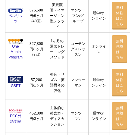
実践演
無料
375,600
習・イマ
マンツー
通学/オ
体験
ベルリッ
円/6ヶ月
ージョン
マン/グ
ンライン
はこ
ツ
(40回)
型メソッ
ループ
ちら
ド
1ヶ月の
無料
327,800
コーチン
One
通訳トレ
オンライ
体験
円/1ヶ月
グ＋レッ
Month
ーニング
ン
はこ
(8回)
スン
Program
メソッド
ちら
発音・リ
無料
57,200
ズム・英
マンツー
通学/オ
体験
円/1ヶ月
語思考の
マン
ンライン
はこ
GSET
強化
ちら
主体的な
無料
452,800
発言力・
マンツー
通学/オ
体験
ECC外
円/3ヶ月
ディスカ
マン
ンライン
はこ
語学院
ッション
ちら