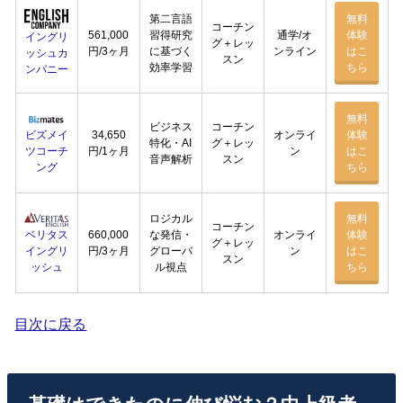
第二言語
無料
コーチン
561,000
習得研究
通学/オ
体験
イングリ
グ＋レッ
円/3ヶ月
に基づく
ンライン
はこ
ッシュカ
スン
効率学習
ちら
ンパニー
無料
ビジネス
コーチン
ビズメイ
34,650
オンライ
体験
特化・AI
グ＋レッ
ツコーチ
円/1ヶ月
ン
はこ
音声解析
スン
ング
ちら
ロジカル
無料
コーチン
ベリタス
660,000
な発信・
オンライ
体験
グ＋レッ
イングリ
円/3ヶ月
グローバ
ン
はこ
スン
ッシュ
ル視点
ちら
目次に戻る