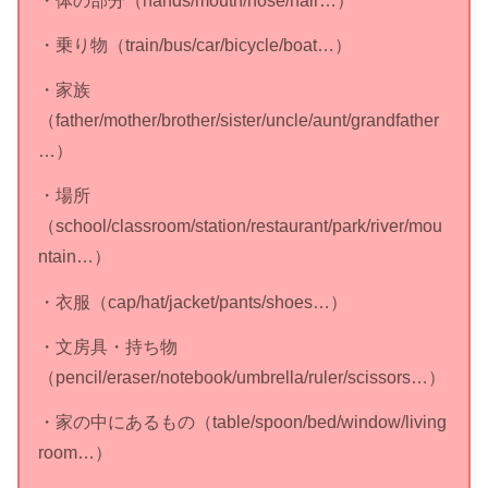
・乗り物（train/bus/car/bicycle/boat…）
・家族
（father/mother/brother/sister/uncle/aunt/grandfather
…）
・場所
（school/classroom/station/restaurant/park/river/mou
ntain…）
・衣服（cap/hat/jacket/pants/shoes…）
・文房具・持ち物
（pencil/eraser/notebook/umbrella/ruler/scissors…）
・家の中にあるもの（table/spoon/bed/window/living
room…）