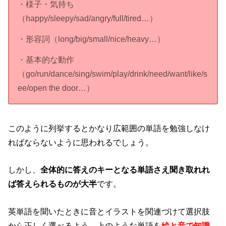
・様子・気持ち
（happy/sleepy/sad/angry/full/tired…）
・形容詞（long/big/small/nice/heavy…）
・基本的な動作
（go/run/dance/sing/swim/play/drink/need/want/like/s
ee/open the door…）
このように列挙するとかなり広範囲の単語を勉強しなけ
ればならないように思われるでしょう。
しかし、
全体的に答えのキーとなる単語さえ聞き取れれ
ば答えられるものが大半
です。
英単語を聞いたときに音とイラストを関連づけて選択肢
から正しく選べるよう、上のような単語を
絵と音で知識