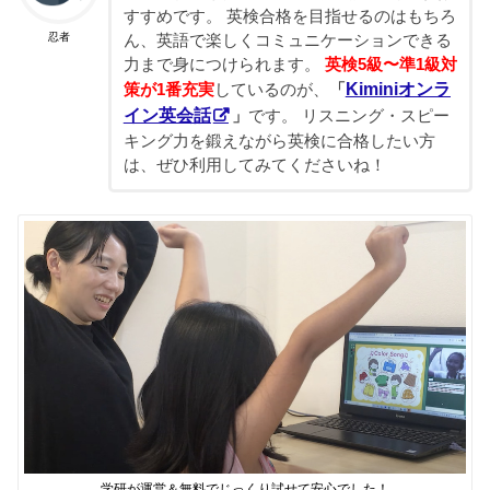
すすめです。 英検合格を目指せるのはもちろ
忍者
ん、英語で楽しくコミュニケーションできる
力まで身につけられます。
英検5級〜準1級対
Kiminiオンラ
策が1番充実
しているのが、
「
イン英会話
」
です。 リスニング・スピー
キング力を鍛えながら英検に合格したい方
は、ぜひ利用してみてくださいね！
学研が運営＆無料でじっくり試せて安心でした！