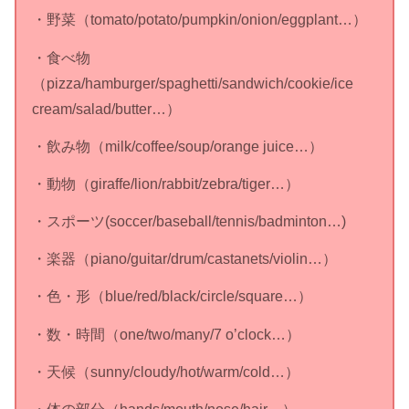
・野菜（tomato/potato/pumpkin/onion/eggplant…）
・食べ物
（pizza/hamburger/spaghetti/sandwich/cookie/ice
cream/salad/butter…）
・飲み物（milk/coffee/soup/orange juice…）
・動物（giraffe/lion/rabbit/zebra/tiger…）
・スポーツ(soccer/baseball/tennis/badminton…)
・楽器（piano/guitar/drum/castanets/violin…）
・色・形（blue/red/black/circle/square…）
・数・時間（one/two/many/7 o’clock…）
・天候（sunny/cloudy/hot/warm/cold…）
・体の部分（hands/mouth/nose/hair…）