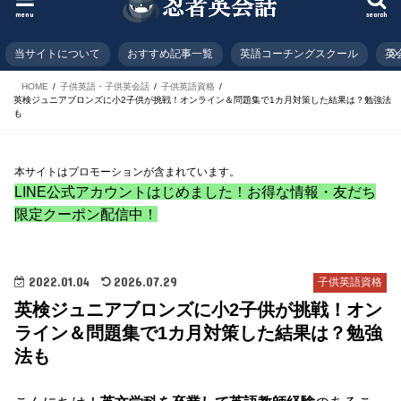
menu
search
当サイトについて
おすすめ記事一覧
英語コーチングスクール
英
HOME
子供英語・子供英会話
子供英語資格
英検ジュニアブロンズに小2子供が挑戦！オンライン＆問題集で1カ月対策した結果は？勉強法
も
本サイトはプロモーションが含まれています。
LINE公式アカウントはじめました！お得な情報・友だち
限定クーポン配信中！
2022.01.04
2026.07.29
子供英語資格
英検ジュニアブロンズに小2子供が挑戦！オン
ライン＆問題集で1カ月対策した結果は？勉強
法も