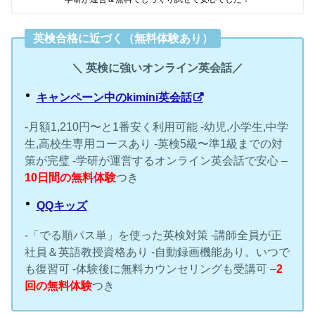
英検合格に近づく（無料体験あり）
＼ 英検に強いオンライン英会話／
キャンペーン中のkimini英会話
-月額1,210円〜と1番安く利用可能 -幼児,小学生,中学
生,高校生専用コースあり -英検5級〜準1級までの対
策が完璧 -学研が運営するオンライン英会話で安心 –
10日間の無料体験
つき
QQキッズ
-「でる順パス単」を使った英検対策 -講師全員が正
社員＆英語教授資格あり -自動録画機能あり。いつで
も復習可 -体験後に無料カウンセリングも受講可 –
2
回の無料体験
つき