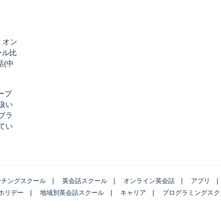
|
オン
ール比
(中
ープ
扱い
プラ
てい
ーチングスクール
英会話スクール
オンライン英会話
アプリ
ホリデー
地域別英会話スクール
キャリア
プログラミングスク