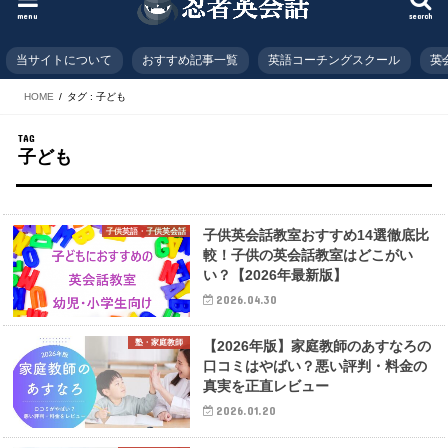
menu
search
当サイトについて
おすすめ記事一覧
英語コーチングスクール
英
HOME
タグ : 子ども
TAG
子ども
子供英語・子供英会話
子供英会話教室おすすめ14選徹底比
較！子供の英会話教室はどこがい
い？【2026年最新版】
2026.04.30
塾・家庭教師
【2026年版】家庭教師のあすなろの
口コミはやばい？悪い評判・料金の
真実を正直レビュー
2026.01.20