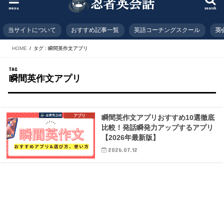
menu
search
当サイトについて
おすすめ記事一覧
英語コーチングスクール
英
HOME
タグ : 瞬間英作文アプリ
TAG
瞬間英作文アプリ
アプリ
瞬間英作文アプリおすすめ10選徹底
比較！発話瞬発力アップするアプリ
【2026年最新版】
2026.07.12