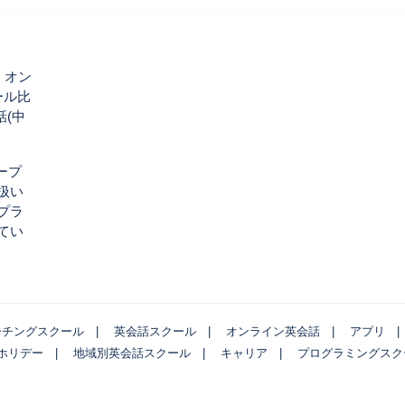
|
オン
ール比
(中
ープ
扱い
プラ
てい
ーチングスクール
英会話スクール
オンライン英会話
アプリ
ホリデー
地域別英会話スクール
キャリア
プログラミングスク