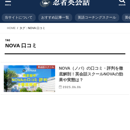
menu
search
当サイトについて
おすすめ記事一覧
英語コーチングスクール
英
HOME
タグ : NOVA 口コミ
TAG
NOVA 口コミ
英会話スクール
NOVA（ノバ）の口コミ・評判を徹
底解剖！英会話スクールNOVAの効
果や実態は？
2025.06.06