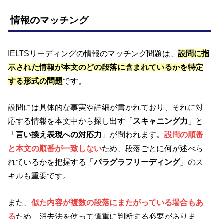
情報のマッチング
IELTSリーディングの情報のマッチング問題は、
設問に指
示された情報が本文のどの段落に含まれているかを特定
する形式の問題
です。
設問には具体的な事実や詳細が書かれており、それに対
応する情報を本文中から探し出す「
スキャニング力
」と
「
言い換え表現への対応力
」が問われます。
設問の順番
と本文の順番が一致しない
ため、段落ごとに何が述べら
れているかを把握する「
パラグラフリーディング
」のス
キルも重要です。
また、
似た内容が複数の段落にまたがっている場合もあ
る
ため、消去法を使って慎重に判断する必要がありま