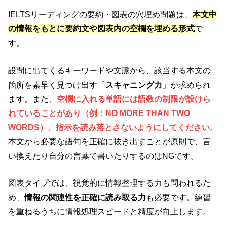
IELTSリーディングの要約・図表の穴埋め問題は、
本文中
の情報をもとに要約文や図表内の空欄を埋める形式
で
す。
設問に出てくるキーワードや文脈から、該当する本文の
箇所を素早く見つけ出す「
スキャニング力
」が求められ
ます。また、
空欄に入れる単語には語数の制限が設けら
れていることがあり（例：NO MORE THAN TWO
WORDS）、指示を読み落とさないようにしてください
。
本文から必要な語句を正確に抜き出すことが原則で、言
い換えたり自分の言葉で書いたりするのはNGです。
図表タイプでは、視覚的に情報整理する力も問われるた
め、
情報の関連性を正確に読み取る力
も必要です。練習
を重ねるうちに情報処理スピードと精度が向上します。