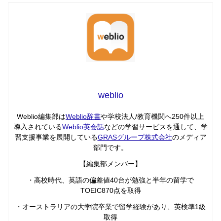
weblio
Weblio編集部は
Weblio辞書
や学校法人/教育機関へ250件以上
導入されている
Weblio英会話
などの学習サービスを通して、学
習支援事業を展開している
GRASグループ株式会社
のメディア
部門です。
【編集部メンバー】
・高校時代、英語の偏差値40台が勉強と半年の留学で
TOEIC870点を取得
・オーストラリアの大学院卒業で留学経験があり、英検準1級
取得