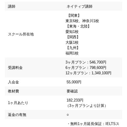
講師
ネイティブ講師
【関東】
東京6校、神奈川1校
【東海・北陸】
愛知1校
スクール所在地
【関西】
大阪1校
【九州】
福岡1校
3ヶ月プラン：546,700円
受講料金
6ヶ月プラン：798,600円
12ヶ月プラン：1,349,100円
入会金
55,000円
教材費
要確認
182,233円
1ヶ月あたり
（3ヶ月プランより計算）
返金の有無
○
・無料1ヶ月延長保証：IELTSス