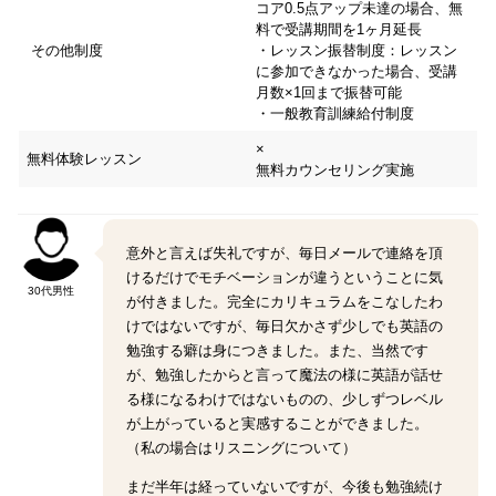
コア0.5点アップ未達の場合、無
料で受講期間を1ヶ月延長
その他制度
・レッスン振替制度：レッスン
に参加できなかった場合、受講
月数×1回まで振替可能
・一般教育訓練給付制度
×
無料体験レッスン
無料カウンセリング実施
意外と言えば失礼ですが、毎日メールで連絡を頂
けるだけでモチベーションが違うということに気
30代男性
が付きました。完全にカリキュラムをこなしたわ
けではないですが、毎日欠かさず少しでも英語の
勉強する癖は身につきました。また、当然です
が、勉強したからと言って魔法の様に英語が話せ
る様になるわけではないものの、少しずつレベル
が上がっていると実感することができました。
（私の場合はリスニングについて）
まだ半年は経っていないですが、今後も勉強続け