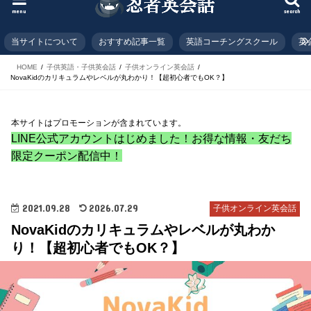
menu
search
当サイトについて
おすすめ記事一覧
英語コーチングスクール
英
HOME
子供英語・子供英会話
子供オンライン英会話
NovaKidのカリキュラムやレベルが丸わかり！【超初心者でもOK？】
本サイトはプロモーションが含まれています。
LINE公式アカウントはじめました！お得な情報・友だち
限定クーポン配信中！
2021.09.28
2026.07.29
子供オンライン英会話
NovaKidのカリキュラムやレベルが丸わか
り！【超初心者でもOK？】