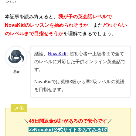
本記事を読み終えると、
我が子の英会話レベルで
NovaKidのレッスンを始められそうか
、また
どれぐらい
のレベルまで目指せそうか
を理解できるでしょう。
結論、
NovaKid
は超初心者〜上級者まで全て
のレベルに対応した子供オンライン英会話で
す。
忍者
NovaKidでは
英検3級から準2級レベルの英語
を目指せます
。
メモ
＼
／
45日間返金保証があるので安心です
>>Novakid公式サイトをみてみる