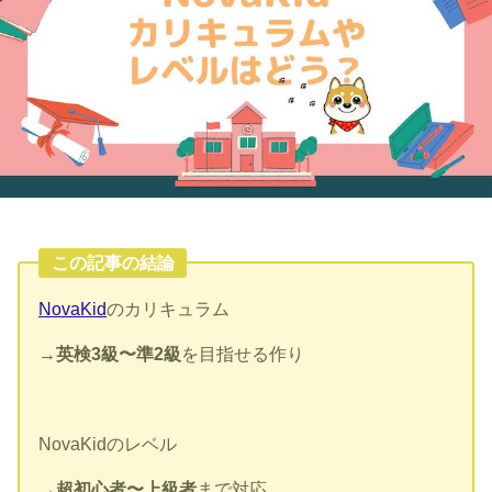
この記事の結論
NovaKid
のカリキュラム
→
英検3級〜準2級
を目指せる作り
NovaKidのレベル
→
超初心者〜上級者
まで対応