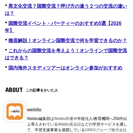
異文化交流？国際交流？呼び方の違う２つの交流の違い
は？
国際交流イベント・パーティーのおすすめ5選【2026
年】
徹底解説！オンライン国際交流で何を学習できるのか？
これからの国際交流を考えよう！オンラインで国際交流
はできる？
国内海外スタディツアーはオンライン参加がおすすめ
ABOUT
この記事をかいた人
weblio
Weblio編集部は
Weblio辞書
や学校法人/教育機関へ250件以
上導入されている
Weblio英会話
などの学習サービスを通し
て、学習支援事業を展開している
GRASグループ株式会社