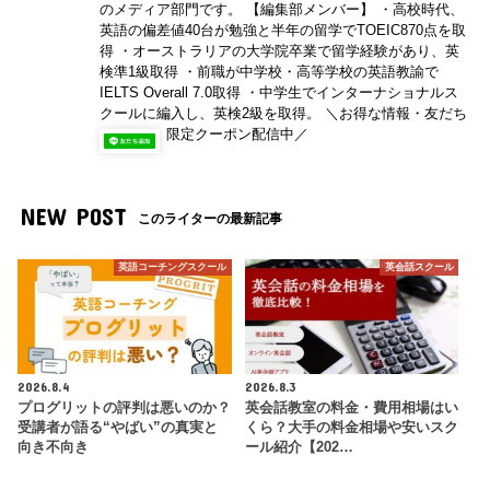
のメディア部門です。 【編集部メンバー】 ・高校時代、
英語の偏差値40台が勉強と半年の留学でTOEIC870点を取
得 ・オーストラリアの大学院卒業で留学経験があり、英
検準1級取得 ・前職が中学校・高等学校の英語教諭で
IELTS Overall 7.0取得 ・中学生でインターナショナルス
クールに編入し、英検2級を取得。 ＼お得な情報・友だち
限定クーポン配信中／
NEW POST
このライターの最新記事
英語コーチングスクール
英会話スクール
2026.8.4
2026.8.3
プログリットの評判は悪いのか？
英会話教室の料金・費用相場はい
受講者が語る“やばい”の真実と
くら？大手の料金相場や安いスク
向き不向き
ール紹介【202…