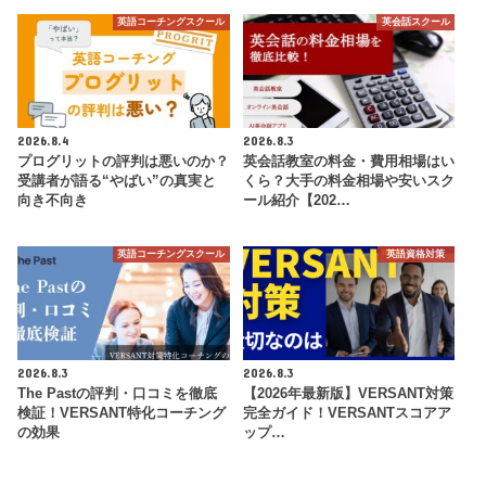
英語コーチングスクール
英会話スクール
2026.8.4
2026.8.3
プログリットの評判は悪いのか？
英会話教室の料金・費用相場はい
受講者が語る“やばい”の真実と
くら？大手の料金相場や安いスク
向き不向き
ール紹介【202…
英語コーチングスクール
英語資格対策
2026.8.3
2026.8.3
The Pastの評判・口コミを徹底
【2026年最新版】VERSANT対策
検証！VERSANT特化コーチング
完全ガイド！VERSANTスコアア
の効果
ップ…