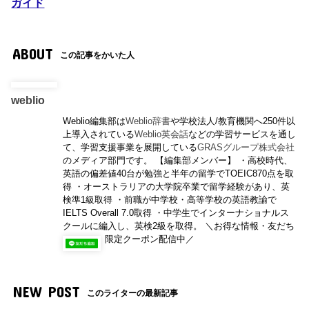
ガイド
ABOUT
この記事をかいた人
weblio
Weblio編集部は
Weblio辞書
や学校法人/教育機関へ250件以
上導入されている
Weblio英会話
などの学習サービスを通し
て、学習支援事業を展開している
GRASグループ株式会社
のメディア部門です。 【編集部メンバー】 ・高校時代、
英語の偏差値40台が勉強と半年の留学でTOEIC870点を取
得 ・オーストラリアの大学院卒業で留学経験があり、英
検準1級取得 ・前職が中学校・高等学校の英語教諭で
IELTS Overall 7.0取得 ・中学生でインターナショナルス
クールに編入し、英検2級を取得。 ＼お得な情報・友だち
限定クーポン配信中／
NEW POST
このライターの最新記事