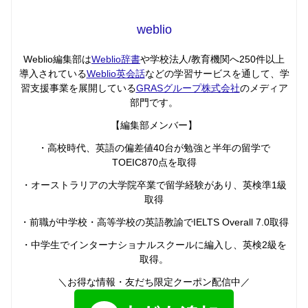
weblio
Weblio編集部は
Weblio辞書
や学校法人/教育機関へ250件以上
導入されている
Weblio英会話
などの学習サービスを通して、学
習支援事業を展開している
GRASグループ株式会社
のメディア
部門です。
【編集部メンバー】
・高校時代、英語の偏差値40台が勉強と半年の留学で
TOEIC870点を取得
・オーストラリアの大学院卒業で留学経験があり、英検準1級
取得
・前職が中学校・高等学校の英語教諭でIELTS Overall 7.0取得
・中学生でインターナショナルスクールに編入し、英検2級を
取得。
＼お得な情報・友だち限定クーポン配信中／