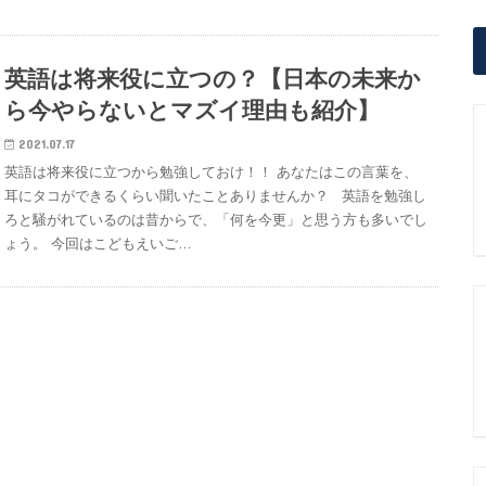
英語は将来役に立つの？【日本の未来か
ら今やらないとマズイ理由も紹介】
2021.07.17
英語は将来役に立つから勉強しておけ！！ あなたはこの言葉を、
耳にタコができるくらい聞いたことありませんか？ 英語を勉強し
ろと騒がれているのは昔からで、「何を今更」と思う方も多いでし
ょう。 今回はこどもえいご…