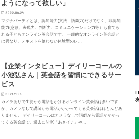
ようになって欲しい」
2022.06.24
マグナパーティとは、認知能力(文法、語彙力)だけでなく、非認知
能力(意欲、表現力、判断力、コミュニケーション力等）も育てら
れる子どもオンライン英会話です。 一般的なオンライン英会話と
は異なり、テキストを使わない体験型のレ…
【企業インタビュー】デイリーコールの
小池弘さん｜英会話を習慣にできるサー
ビス
2021.11.26
カメラありで生徒から電話をかけるオンライン英会話は多いです
が、カメラなしで講師から電話がかかってくる英会話はほとんどあ
りません。 デイリーコールはカメラなしで講師から電話がかかっ
てくる英会話で、過去にNHK「あさイチ」や…