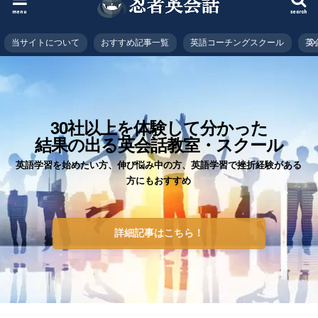
menu
search
当サイトについて
おすすめ記事一覧
英語コーチングスクール
英
30社以上を体験して分かった
結果の出る英会話教室・スクール
英語学習を始めたい方、伸び悩み中の方、英語学習で挫折経験がある
方にもおすすめ
詳細記事はこちら！