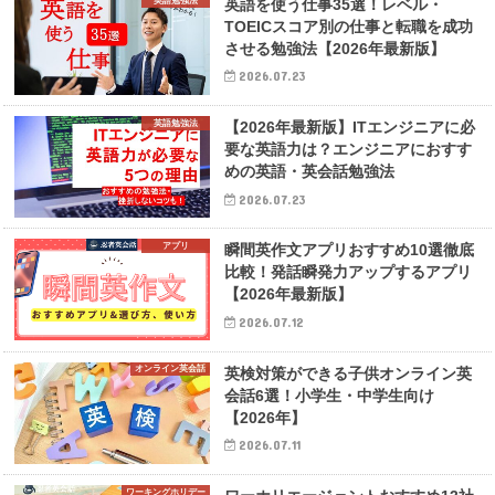
英語勉強法
英語を使う仕事35選！レベル・
TOEICスコア別の仕事と転職を成功
させる勉強法【2026年最新版】
2026.07.23
英語勉強法
【2026年最新版】ITエンジニアに必
要な英語力は？エンジニアにおすす
めの英語・英会話勉強法
2026.07.23
アプリ
瞬間英作文アプリおすすめ10選徹底
比較！発話瞬発力アップするアプリ
【2026年最新版】
2026.07.12
オンライン英会話
英検対策ができる子供オンライン英
会話6選！小学生・中学生向け
【2026年】
2026.07.11
ワーキングホリデー