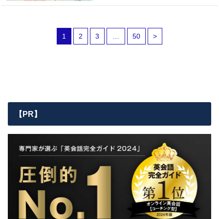
1
2
3
…
50
>
【PR】