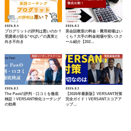
2026.8.4
2026.8.3
プログリットの評判は悪いのか？
英会話教室の料金・費用相場はい
受講者が語る“やばい”の真実と
くら？大手の料金相場や安いスク
向き不向き
ール紹介【202…
英語コーチングスクール
英語資格対策
2026.8.3
2026.8.3
The Pastの評判・口コミを徹底
【2026年最新版】VERSANT対策
検証！VERSANT特化コーチング
完全ガイド！VERSANTスコアア
の効果
ップ…