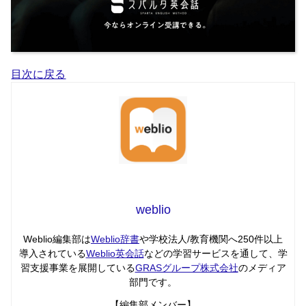
目次に戻る
weblio
Weblio編集部は
Weblio辞書
や学校法人/教育機関へ250件以上
導入されている
Weblio英会話
などの学習サービスを通して、学
習支援事業を展開している
GRASグループ株式会社
のメディア
部門です。
【編集部メンバー】