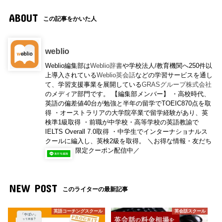
ABOUT
この記事をかいた人
weblio
Weblio編集部は
Weblio辞書
や学校法人/教育機関へ250件以
上導入されている
Weblio英会話
などの学習サービスを通し
て、学習支援事業を展開している
GRASグループ株式会社
のメディア部門です。 【編集部メンバー】 ・高校時代、
英語の偏差値40台が勉強と半年の留学でTOEIC870点を取
得 ・オーストラリアの大学院卒業で留学経験があり、英
検準1級取得 ・前職が中学校・高等学校の英語教諭で
IELTS Overall 7.0取得 ・中学生でインターナショナルス
クールに編入し、英検2級を取得。 ＼お得な情報・友だち
限定クーポン配信中／
NEW POST
このライターの最新記事
英語コーチングスクール
英会話スクール