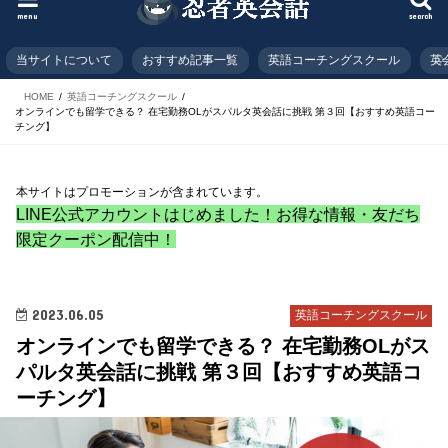
menu
search
当サイトについて
おすすめ記事一覧
英語コーチングスクール
英
HOME
英語コーチングスクール
オンラインでも留学できる？ 在宅勤務OLがスパルタ英会話に挑戦 第３回【おすすめ英語コー
チング】
本サイトはプロモーションが含まれています。
LINE公式アカウントはじめました！お得な情報・友だち
限定クーポン配信中！
2023.06.05
英語コーチングスクール
オンラインでも留学できる？ 在宅勤務OLがス
パルタ英会話に挑戦 第３回【おすすめ英語コ
ーチング】