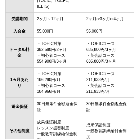
(TOEIC、TOEFL、
IELTS)
受講期間
2ヶ月～12ヶ月
2ヶ月or3ヶ月or4ヶ月
入会金
55,000円
55,000円
・TOEIC対策
・TOEICコース
トータル料
392,580円/2ヶ月
635,800円/3ヶ月
金
・初心者コース
・英会話コース
554,900円/3ヶ月
635,800円/3ヶ月
・TOEIC対策
・TOEICコース
1ヵ月あた
196,290円/月
211,933円/月
り
・初心者コース
・英会話コース
184,966円/月
211,933円/月
30日無条件全額返金保
30日無条件全額返金保
返金保証
証
証
成果保証制度
成果保証制度
レッスン振替制度
その他制度
一般教育訓練給付金制
一般教育訓練給付金制
度