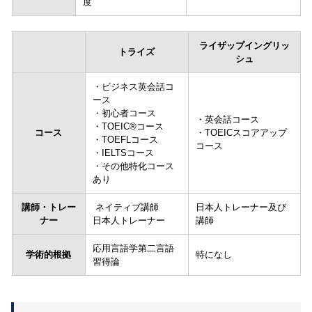
度
ライザップイングリッ
トライズ
シュ
・ビジネス英会話コ
ース
・初心者コース
・英会話コース
・TOEIC®コース
コース
・TOEICスコアアップ
・TOEFLコース
コース
・IELTSコース
・その他特化コース
あり
講師・トレー
ネイティブ講師
日本人トレーナー及び
ナー
日本人トレーナー
講師
応用言語学第二言語
学術的根拠
特になし
習得論