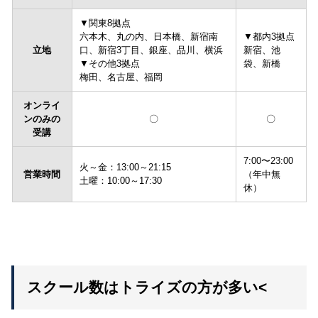
▼関東8拠点
六本木、丸の内、日本橋、新宿南
▼都内3拠点
立地
口、新宿3丁目、銀座、品川、横浜
新宿、池
▼その他3拠点
袋、新橋
梅田、名古屋、福岡
オンライ
ンのみの
〇
〇
受講
7:00〜23:00
火～金：13:00～21:15
営業時間
（年中無
土曜：10:00～17:30
休）
スクール数はトライズの方が多い<