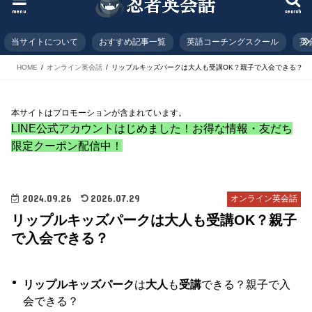
menu
search
当サイトについて
おすすめ記事一覧
英語コーチングスクール
英
HOME
オンライン英会話
リップルキッズパークは大人も受講OK？親子で入会できる？
本サイトはプロモーションが含まれています。
LINE公式アカウントはじめました！お得な情報・友だち
限定クーポン配信中！
2024.09.26
2026.07.29
オンライン英会話
リップルキッズパークは大人も受講OK？親子
で入会できる？
リップルキッズパーク
は
大人
も
受講
できる？親子で入
会できる？