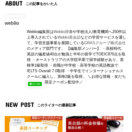
ABOUT
この記事をかいた人
weblio
Weblio編集部は
Weblio辞書
や学校法人/教育機関へ250件以
上導入されている
Weblio英会話
などの学習サービスを通し
て、学習支援事業を展開している
GRASグループ株式会社
のメディア部門です。 【編集部メンバー】 ・高校時代、
英語の偏差値40台が勉強と半年の留学でTOEIC870点を取
得 ・オーストラリアの大学院卒業で留学経験があり、英
検準1級取得 ・前職が中学校・高等学校の英語教諭で
IELTS Overall 7.0取得 ・中学生でインターナショナルス
クールに編入し、英検2級を取得。 ＼お得な情報・友だち
限定クーポン配信中／
NEW POST
このライターの最新記事
英語コーチングスクール
英会話スクール