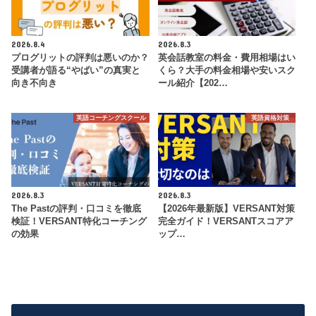
2026.8.4
2026.8.3
プログリットの評判は悪いのか？
英会話教室の料金・費用相場はい
受講者が語る“やばい”の真実と
くら？大手の料金相場や安いスク
向き不向き
ール紹介【202…
英語コーチングスクール
英語資格対策
2026.8.3
2026.8.3
The Pastの評判・口コミを徹底
【2026年最新版】VERSANT対策
検証！VERSANT特化コーチング
完全ガイド！VERSANTスコアア
の効果
ップ…