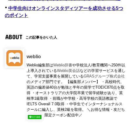
中学生向けオンラインスタディツアーを成功させる5つ
のポイント
ABOUT
この記事をかいた人
weblio
Weblio編集部は
Weblio辞書
や学校法人/教育機関へ250件以
上導入されている
Weblio英会話
などの学習サービスを通し
て、学習支援事業を展開している
GRASグループ株式会社
のメディア部門です。 【編集部メンバー】 ・高校時代、
英語の偏差値40台が勉強と半年の留学でTOEIC870点を取
得 ・オーストラリアの大学院卒業で留学経験があり、英
検準1級取得 ・前職が中学校・高等学校の英語教諭で
IELTS Overall 7.0取得 ・中学生でインターナショナルス
クールに編入し、英検2級を取得。 ＼お得な情報・友だち
限定クーポン配信中／