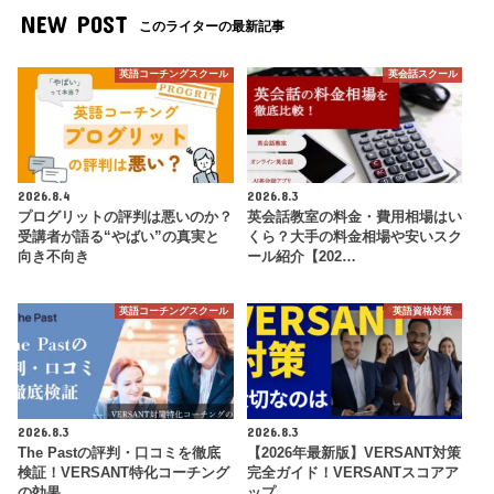
NEW POST
このライターの最新記事
英語コーチングスクール
英会話スクール
2026.8.4
2026.8.3
プログリットの評判は悪いのか？
英会話教室の料金・費用相場はい
受講者が語る“やばい”の真実と
くら？大手の料金相場や安いスク
向き不向き
ール紹介【202…
英語コーチングスクール
英語資格対策
2026.8.3
2026.8.3
The Pastの評判・口コミを徹底
【2026年最新版】VERSANT対策
検証！VERSANT特化コーチング
完全ガイド！VERSANTスコアア
の効果
ップ…