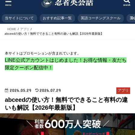
menu
search
当サイトについて
おすすめ記事一覧
英語コーチングスクール
英
HOME
アプリ
abceedの使い方！無料でできること有料の違いも解説【2026年最新版】
本サイトはプロモーションが含まれています。
LINE公式アカウントはじめました！お得な情報・友だち
限定クーポン配信中！
2026.05.29
2026.07.29
アプリ
abceedの使い方！無料でできること有料の違
いも解説【2026年最新版】