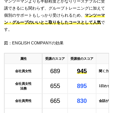
マンツーマンよりも半額程度とかなりリーズナブルに受
講できるにも関わらず、グループトレーニングに加えて
個別のサポートもしっかり受けられるため、
マンツーマ
ン・グループのいいとこ取りをしたコースとして人気
で
す。
図：ENGLISH COMPANYの効果
属性
受講のスコア
受講後のスコア
689
945
会社員女性
聞く力を
会社員女性
655
895
1日わず
法務
665
830
会社員男性
会話がス