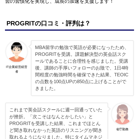
習の習慣化を実現し、成長の加速を支援します！
PROGRITの口コミ・評判は？
MBA留学の勉強で英語が必要になったため、
PROGRITを受講。課題解決型の英会話スク
ールであることに合理性を感じました。受講
IT企業経営経営
後、講師の手厚いフォローのお陰で、1日4時
者
間程度の勉強時間を確保できた結果、TEOIC
の点数を100点UPの850点に上げることがで
きました。
これまで英会話スクールに週一回通っていた
が挫折。「次こそはなんとかしたい」と
PROGRITを受講した結果、これまでほとん
省庁勤務
ど聞き取れなかった英語のリスニングが聞き
取れるようになりました。特にタイムマネジ