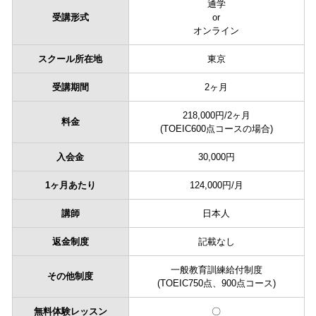
通学
受講形式
or
オンライン
スクール所在地
東京
受講期間
2ヶ月
218,000円/2ヶ月
料金
(TOEIC600点コースの場合)
入会金
30,000円
1ヶ月あたり
124,000円/月
講師
日本人
返金制度
記載なし
一般教育訓練給付制度
その他制度
(TOEIC750点、900点コース)
無料体験レッスン
〇