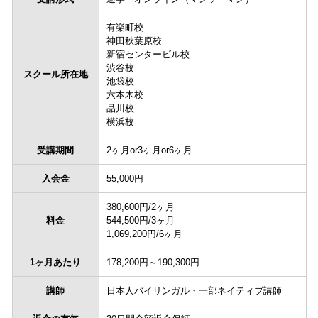
有楽町校
神田秋葉原校
新宿センタービル校
渋谷校
スクール所在地
池袋校
六本木校
品川校
横浜校
受講期間
2ヶ月or3ヶ月or6ヶ月
入会金
55,000円
380,600円/2ヶ月
料金
544,500円/3ヶ月
1,069,200円/6ヶ月
1ヶ月あたり
178,200円～190,300円
講師
日本人バイリンガル・一部ネイティブ講師