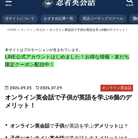
menu
search
当サイトについて
おすすめ記事一覧
英語コーチングスクール
英
HOME
オンライン英会話
オンライン英会話で子供が英語を学ぶ6個のデメリット！
本サイトはプロモーションが含まれています。
LINE公式アカウントはじめました！お得な情報・友だち
限定クーポン配信中！
2024.09.25
2026.07.29
オンライン英会話
オンライン英会話で子供が英語を学ぶ6個のデ
メリット！
オンライン英会話
で
子供
が英語を学ぶ
デメリット
は？