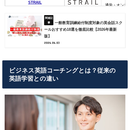
STRAIL
通学・オンラ
（ストレイル）
一般教育訓練給付制度対象の英会話スク
RIZAP ENGLISH
通学・オンラ
ールおすすめ18選を徹底比較【2026年最新
（ライザップイングリッシュ）
版】
2026.06.03
egnite
オンライン
（イグナイト）
ビジネス英語コーチングとは？従来の
英語学習との違い
虎視眈々
オンライン
ALPROS ONLINE
オンライン
ENGLEAD
オンライン
（イングリード）