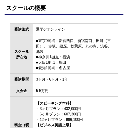
スクールの概要
受講形式
通学orオンライン
■東京9拠点：新宿西口、新宿南口、田町（三
田）、 赤坂、銀座、秋葉原、丸の内、渋谷、
スクール
池袋
所在地
■神奈川1拠点：横浜
■大阪1拠点：梅田
■愛知1拠点：名古屋
受講期間
3ヶ月・6ヶ月・1年
入会金
5.5万円
【スピーキング本科】
・3ヶ月プラン：432,900円
・6ヶ月プラン：607,300円
・12ヶ月プラン：986,100円
料金（税
【ビジネス英語上級】