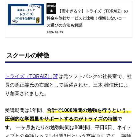
【高すぎる？】トライズ（TORAIZ）の
料金を他社サービスと比較！後悔しないコー
ス選びの方法も解説
2026.06.03
スクールの特徴
トライズ（TORAIZ）
は元ソフトバンクの社長室で、社
長の孫正義氏の右腕として活躍された、三木 雄信氏によ
り創業されました。
受講期間は1年間、
合計で1000時間の勉強を行うという、
圧倒的な学習量をサポートするのがトライズの特徴
で
す。 一ヶ月あたりの勉強時間は80時間、平日6日、ネイテ
ィブとの会話レッスンは週3日という充実ぶりです。 講師