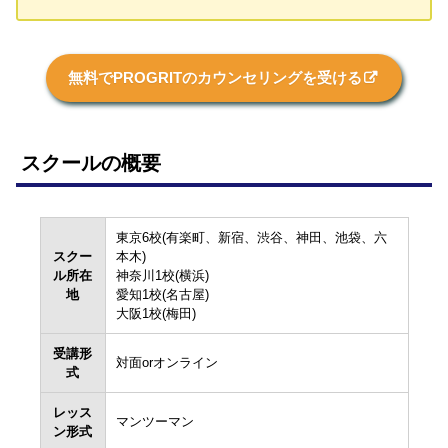
無料でPROGRITのカウンセリングを受ける
スクールの概要
東京6校(有楽町、新宿、渋谷、神田、池袋、六
スクー
本木)
ル所在
神奈川1校(横浜)
地
愛知1校(名古屋)
大阪1校(梅田)
受講形
対面orオンライン
式
レッス
マンツーマン
ン形式