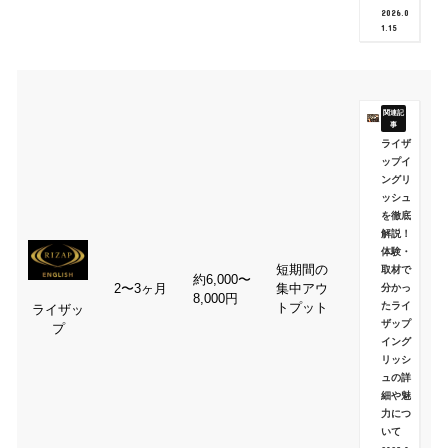
2026.0
1.15
ライザ
ップイ
ングリ
ッシュ
を徹底
解説！
体験・
短期間の
取材で
約6,000〜
2〜3ヶ月
集中アウ
分かっ
8,000円
たライ
トプット
ライザッ
ザップ
プ
イング
リッシ
ュの詳
細や魅
力につ
いて