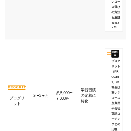
いコー
ス選び
の方法
も解説
2026.0
6.03
プログ
リット
（PR
OGRI
T）の
料金は
学習習慣
約5,000〜
高い？
2〜3ヶ月
の定着に
プログリ
コース
7,000円
特化
別費用
ット
や他社
英語コ
ーチン
グとの
比較