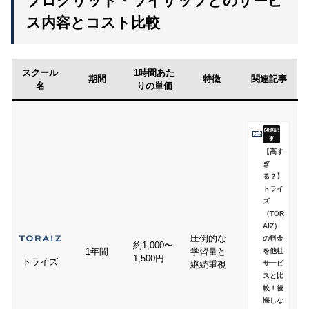
プログリット・ライザップとのサービ
ス内容とコスト比較
スクール
1時間あた
期間
特徴
関連記事
名
りの単価
【高す
ぎ
る？】
トライ
ズ
（TOR
AIZ）
圧倒的な
の料金
約1,000〜
1年間
学習量と
を他社
1,500円
トライズ
サービ
継続重視
スと比
較！後
悔しな