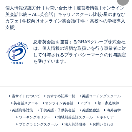
個人情報保護方針
|
お問い合わせ
|
運営者情報
|
オンライン
英会話比較 – ALL英会話
| キャリアスクール比較-星のまなび
カフェ |
学校向けオンライン英会話(中学・高校への学校導入
支援)
忍者英会話を運営するGRASグループ株式会社
は、個人情報の適切な取扱いを行う事業者に対
して付与されるプライバシーマークの付与認定
を受けています。
当サイトについて
おすすめ記事一覧
英語コーチングスクール
英会話スクール
オンライン英会話
アプリ
塾・家庭教師
英語資格対策
子供英語・子供英会話
英語勉強法
海外留学
ワーキングホリデー
地域別英会話スクール
キャリア
プログラミングスクール
法人英語研修
お問い合わせ