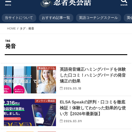
menu
search
当サイトについて
おすすめ記事一覧
英語コーチングスクール
英
HOME
タグ : 発音
TAG
発音
英会話スクール
英語発音矯正ハミングバードを体験
した口コミ！ハミングバードの発音
矯正の効果
2026.05.18
オンライン英会話
ELSA Speakの評判・口コミを徹底
検証！体験してわかった効果的な使
い方【2026年最新版】
2026.03.09