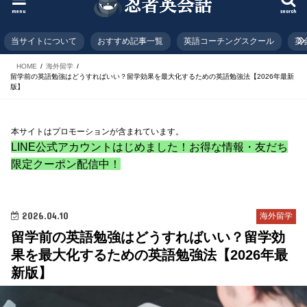
menu
search
当サイトについて
おすすめ記事一覧
英語コーチングスクール
英
HOME
海外留学
留学前の英語勉強はどうすればいい？留学効果を最大化するための英語勉強法【2026年最新
版】
本サイトはプロモーションが含まれています。
LINE公式アカウントはじめました！お得な情報・友だち
限定クーポン配信中！
2026.04.10
海外留学
留学前の英語勉強はどうすればいい？留学効
果を最大化するための英語勉強法【2026年最
新版】