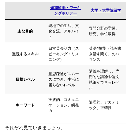
短期留学・ワーキ
大学・大学院留学
ングホリデー
現地での生活、文
専門分野の学習、
主な目的
化交流、アルバイ
研究、学位取得
ト
日常英会話力（ス
英語4技能（読み書
重視するスキル
ピーキング・リス
き話す聞く）のバ
ニング）
ランス
講義を理解し、専
意思疎通がスムー
門的な議論や論文
目標レベル
ズにでき、生活に
執筆ができるレベ
困らないレベル
ル
実践的、コミュニ
論理的、アカデミ
キーワード
ケーション、瞬発
ック、正確性
力
それぞれ見ていきましょう。