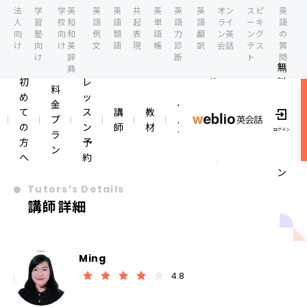
法
学
学
英
英
英
共
英
英
英
オン
スピ
英
人
習
校
和
語
語
起
単
語
語
ライ
ーキ
語
向
塾
向
和
例
類
表
語
力
翻
ン英
ング
の
け
向
け
英
文
語
現
帳
診
訳
会話
テス
質
け
辞
断
ト
問
無
典
箱
初
レ
英
料
料
め
ッ
会
体
ロ
金
ヘ
て
ス
講
教
話
験
グ
プ
ル
イ
の
ン
師
材
コ
レ
ログイン
ラ
プ
ン
方
予
ラ
ッ
ン
へ
約
ム
ス
ン
Tutors’s Details
講師詳細
Ming
4.8