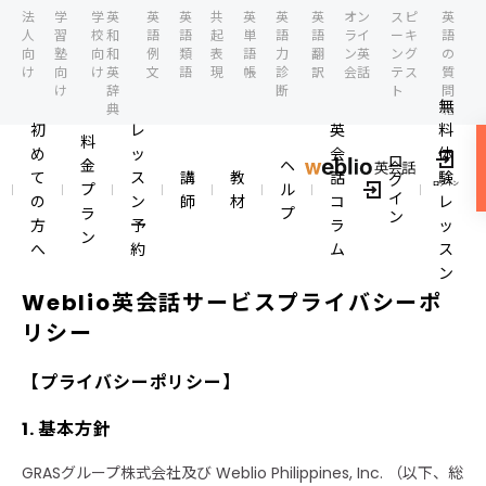
法
学
学
英
英
英
共
英
英
英
オン
スピ
英
人
習
校
和
語
語
起
単
語
語
ライ
ーキ
語
向
塾
向
和
例
類
表
語
力
翻
ン英
ング
の
け
向
け
英
文
語
現
帳
診
訳
会話
テス
質
け
辞
断
ト
問
無
典
箱
初
レ
英
料
料
め
ッ
会
体
ロ
金
ヘ
て
ス
講
教
話
験
グ
ログイン
プ
ル
イ
の
ン
師
材
コ
レ
ラ
プ
ン
方
予
ラ
ッ
ン
へ
約
ム
ス
ン
Weblio英会話サービスプライバシーポ
リシー
【プライバシーポリシー】
1. 基本方針
GRASグループ株式会社及び Weblio Philippines, Inc. （以下、総