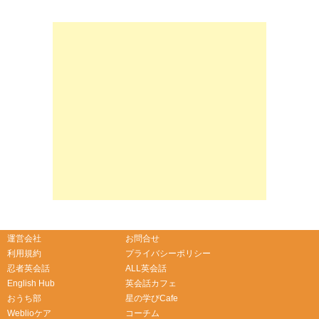
-->
-->
運営会社
お問合せ
利用規約
プライバシーポリシー
忍者英会話
ALL英会話
English Hub
英会話カフェ
おうち部
星の学びCafe
Weblioケア
コーチム