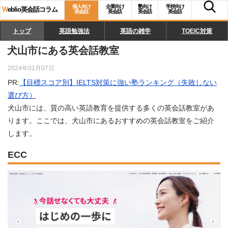
個人向け
企業向け
塾向け
学校向け
W
eblio英会話コラム
英会話
英会話
英会話
英会話
トップ
英語勉強法
英語の雑学
TOEIC対策
犬山市にある英会話教室
2024年01月07日
PR:
【目標スコア別】IELTS対策に強い塾ランキング（失敗しない
選び方）
犬山市には、質の高い英語教育を提供する多くの英会話教室があ
ります。ここでは、犬山市にあるおすすめの英会話教室をご紹介
します。
ECC