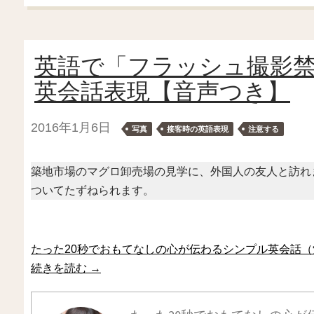
英語で「フラッシュ撮影
英会話表現【音声つき】
2016年1月6日
写真
接客時の英語表現
注意する
築地市場のマグロ卸売場の見学に、外国人の友人と訪れ
ついてたずねられます。
たった20秒でおもてなしの心が伝わるシンプル英会話（
続きを読む
→