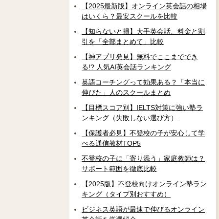
【2025最新版】オンライン英会話の相場
はいくら？最安スクールを比較
【知らないと損】大手英会話、料金と割
引を「全部まとめて」比較
【神アプリ発見】無料でここまででき
る!? 人気AI英会話ランキング
英語コーチングって効果ある？「本当に
伸びた」人のスクールまとめ
【目標スコア別】IELTS対策に強い塾ラ
ンキング（失敗しない選び方）
【保護者必見】不登校の子が安心して学
べる通信教材TOP5
不登校の子に「寄り添う」家庭教師は？
サポート範囲を徹底比較
【2025版】不登校向けオンライン塾ラン
キング（タイプ別おすすめ）
ビジネス英語が最速で伸びるオンライン