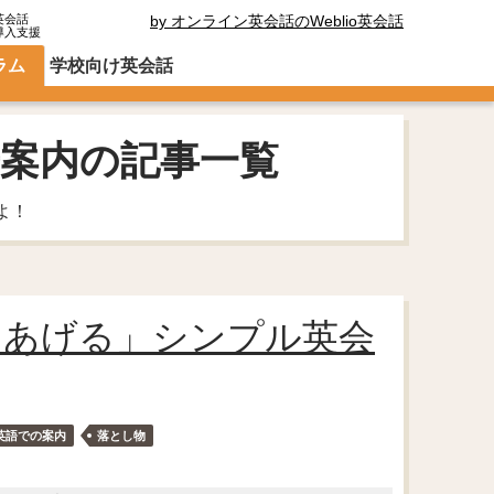
英会話
by オンライン英会話のWeblio英会話
導入支援
ラム
学校向け英会話
光案内の記事一覧
よ！
てあげる」シンプル英会
英語での案内
落とし物