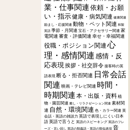
業・仕事関連
依頼・お願
い・指示
健康・病気関連
健康関連
動物・ペット関連
励まし・応援関連
和製
季節・月関連
家
宝石・アクセサリー関連
英語
電関連
審査・評価関連
幸せ・幸福関連
心
役職・ポジション関連
理・感情関連
感情・反
応表現
挨拶・社交辞令
接客時の英
日常会話
断る・拒否関連
語表現
関連
時間・
映画・テレビ関連
時期関連
本・出版・資料
植
素材関
物・園芸関連
癒し・リラクゼーション関連
自然・環境関連
連
色・カラー関連
英
会話・英語の雑談力
英語で表現しにくい日本
英語で言うと
語
英語のスピーキング
英語のフレ
音
ーズ・言い回し
英語の類義語・英語の類似表現