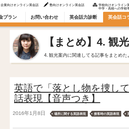
企業向けオンライン英会話
塾向けオンライン英会話
学校向けオンライン
中学・高校への学校
ラム（英語での言い方・英語表現）
金プラン
お問い合わせ
英会話力診断
英会話コ
【まとめ】4. 観
4. 観光案内に関連してる記事をまとめた
英語で「落とし物を捜し
話表現【音声つき】
2016年1月8日
場所に関する英語表現
接客時の英語表現