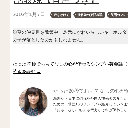
2016年1月7日
声をかける
接客時の英語表現
英語のフレ
浅草の仲見世を散策中、足元にかわいらしいキーホルダ
の子が落としたのかもしれません。
たった20秒でおもてなしの心が伝わるシンプル英会話（
続きを読む
→
たった20秒でおもてなしの心が
海外から日本に訪れた外国人観光客の多くが
ための、場面別のフレーズを紹介していきま
「おもてなしの心」も伝えなければ伝わらな