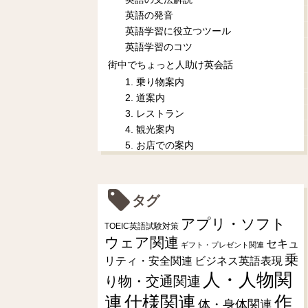
英語の発音
英語学習に役立つツール
英語学習のコツ
街中でちょっと人助け英会話
1. 乗り物案内
2. 道案内
3. レストラン
4. 観光案内
5. お店での案内
タグ
アプリ・ソフト
TOEIC英語試験対策
ウェア関連
セキュ
ギフト・プレゼント関連
乗
リティ・安全関連
ビジネス英語表現
人・人物関
り物・交通関連
連
仕様関連
作
体・身体関連