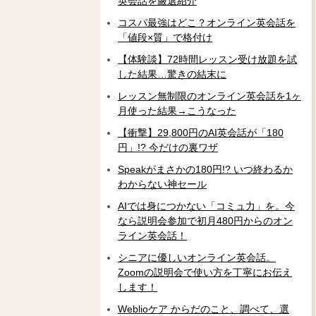
英会話を厳選紹介
コスパ最強はどこ？オンライン英会話を
「値段×質」で格付け
【体験談】72時間レッスン受け放題を試
した結果…驚きの結末に
レッスン無制限のオンライン英会話を1ヶ
月使った結果→こうなった
【衝撃】29,800円のAI英会話が「180
円」!? 今だけの裏ワザ
Speakがまさかの180円!? いつ終わるか
わからない神セール
AIでは身につかない「コミュ力」を。今
なら説明会参加で初月480円からのオン
ライン英会話！
シニアに優しいオンライン英会話。
Zoomの説明会で使い方を丁寧にお伝え
します！
Weblioケア からだのこと、調べて、選