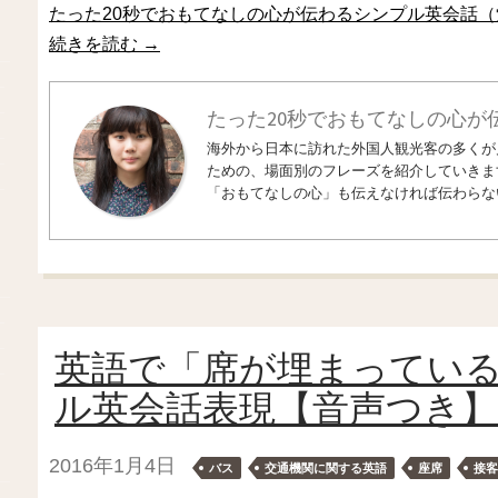
たった20秒でおもてなしの心が伝わるシンプル英会話（
続きを読む
→
たった20秒でおもてなしの心が
海外から日本に訪れた外国人観光客の多くが
ための、場面別のフレーズを紹介していきま
「おもてなしの心」も伝えなければ伝わらな
英語で「席が埋まってい
ル英会話表現【音声つき】
2016年1月4日
バス
交通機関に関する英語
座席
接客