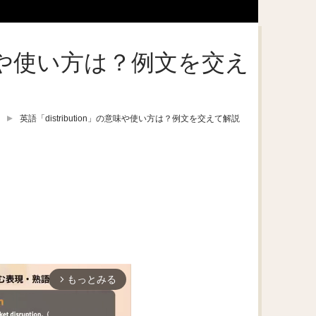
の意味や使い方は？例文を交え
英語「distribution」の意味や使い方は？例文を交えて解説
もっとみる
arrow_forward_ios