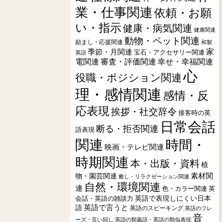
業・仕事関連
依頼・お願
い・指示
健康・病気関連
健康関連
動物・ペット関連
励まし・応援関連
和製
季節・月関連
家
宝石・アクセサリー関連
英語
電関連
審査・評価関連
幸せ・幸福関連
心
役職・ポジション関連
理・感情関連
感情・反
応表現
挨拶・社交辞令
接客時の英
日常会話
断る・拒否関連
語表現
関連
時間・
映画・テレビ関連
時期関連
本・出版・資料
植
素材関
物・園芸関連
癒し・リラクゼーション関連
自然・環境関連
連
色・カラー関連
英
会話・英語の雑談力
英語で表現しにくい日本
英語で言うと
語
英語のスピーキング
英語のフレ
音
ーズ・言い回し
英語の類義語・英語の類似表現