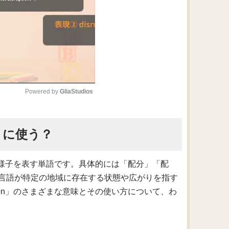
Powered by 
GliaStudios
M
ように使う？
u
t
e
き渡る様子を表す単語です。具体的には「配分」「配
言語が特定の地域に存在する状態や広がりを指す
tion」のさまざまな意味とその使い方について、わ