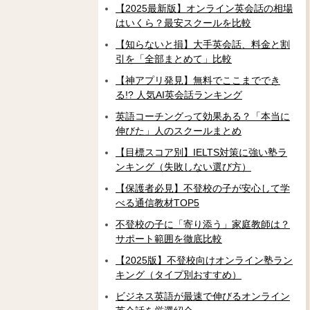
【2025最新版】オンライン英会話の相場
はいくら？最安スクールを比較
【知らないと損】大手英会話、料金と割
引を「全部まとめて」比較
【神アプリ発見】無料でここまででき
る!? 人気AI英会話ランキング
英語コーチングって効果ある？「本当に
伸びた」人のスクールまとめ
【目標スコア別】IELTS対策に強い塾ラ
ンキング（失敗しない選び方）
【保護者必見】不登校の子が安心して学
べる通信教材TOP5
不登校の子に「寄り添う」家庭教師は？
サポート範囲を徹底比較
【2025版】不登校向けオンライン塾ラン
キング（タイプ別おすすめ）
ビジネス英語が最速で伸びるオンライン