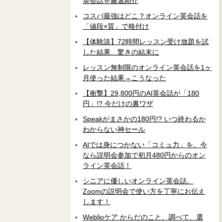
英会話を厳選紹介
コスパ最強はどこ？オンライン英会話を
「値段×質」で格付け
【体験談】72時間レッスン受け放題を試
した結果…驚きの結末に
レッスン無制限のオンライン英会話を1ヶ
月使った結果→こうなった
【衝撃】29,800円のAI英会話が「180
円」!? 今だけの裏ワザ
Speakがまさかの180円!? いつ終わるか
わからない神セール
AIでは身につかない「コミュ力」を。今
なら説明会参加で初月480円からのオン
ライン英会話！
シニアに優しいオンライン英会話。
Zoomの説明会で使い方を丁寧にお伝え
します！
Weblioケア からだのこと、調べて、選