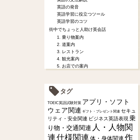
英語の発音
英語学習に役立つツール
英語学習のコツ
街中でちょっと人助け英会話
1. 乗り物案内
2. 道案内
3. レストラン
4. 観光案内
5. お店での案内
タグ
アプリ・ソフト
TOEIC英語試験対策
ウェア関連
セキュ
ギフト・プレゼント関連
乗
リティ・安全関連
ビジネス英語表現
人・人物関
り物・交通関連
連
仕様関連
作
体・身体関連