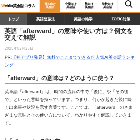
個人向け
企業向け
塾向け
学校向け
W
eblio英会話コラム
英会話
英会話
英会話
英会話
トップ
英語勉強法
英語の雑学
TOEIC対策
英語「afterward」の意味や使い方は？例文を
交えて解説
2025年02月25日
PR:
【神アプリ発見】無料でここまでできる!? 人気AI英会話ランキ
ング
「afterward」の意味は？どのように使う？
英単語「afterward」は、時間の流れの中で「後に」や「その後
で」といった意味を持っています。つまり、何かが起きた後に続
く出来事や状況を示す言葉です。ここでは、「afterward」のさま
ざまな意味とその使い方について、わかりやすく解説していきま
す。