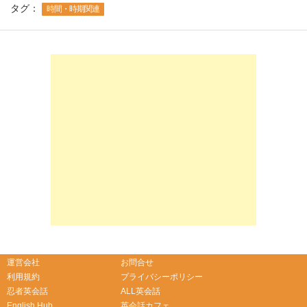
タグ：
時間・時期関連
-->
-->
運営会社
お問合せ
利用規約
プライバシーポリシー
忍者英会話
ALL英会話
English Hub
英会話カフェ