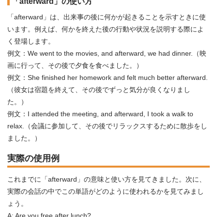
「afterward」の使い方
「afterward」は、出来事の後に何かが起きることを示すときに使
います。例えば、何かを終えた後の行動や状況を説明する際によ
く登場します。
例文：We went to the movies, and afterward, we had dinner.（映
画に行って、その後で夕食を食べました。）
例文：She finished her homework and felt much better afterward.
（彼女は宿題を終えて、その後でずっと気分が良くなりまし
た。）
例文：I attended the meeting, and afterward, I took a walk to
relax.（会議に参加して、その後でリラックスするために散歩をし
ました。）
実際の使用例
これまでに「afterward」の意味と使い方を見てきました。次に、
実際の会話の中でこの単語がどのように使われるかを見てみまし
ょう。
A: Are you free after lunch?