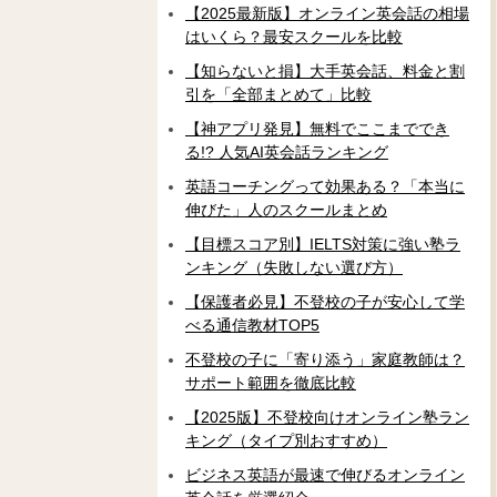
【2025最新版】オンライン英会話の相場
はいくら？最安スクールを比較
【知らないと損】大手英会話、料金と割
引を「全部まとめて」比較
【神アプリ発見】無料でここまででき
る!? 人気AI英会話ランキング
英語コーチングって効果ある？「本当に
伸びた」人のスクールまとめ
【目標スコア別】IELTS対策に強い塾ラ
ンキング（失敗しない選び方）
【保護者必見】不登校の子が安心して学
べる通信教材TOP5
不登校の子に「寄り添う」家庭教師は？
サポート範囲を徹底比較
【2025版】不登校向けオンライン塾ラン
キング（タイプ別おすすめ）
ビジネス英語が最速で伸びるオンライン