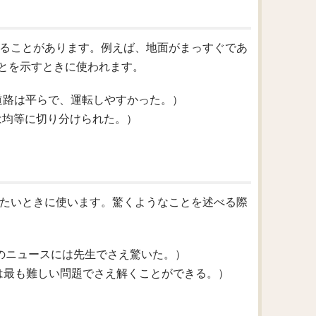
れることがあります。例えば、地面がまっすぐであ
とを示すときに使われます。
drive on.（道路は平らで、運転しやすかった。）
s.（ケーキは均等に切り分けられた。）
したいときに使います。驚くようなことを述べる際
e news.（そのニュースには先生でさえ驚いた。）
blems.（彼女は最も難しい問題でさえ解くことができる。）