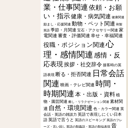
業・仕事関連
依頼・お願
い・指示
健康・病気関連
健康関連
動物・ペット関連
励まし・応援関連
和製
季節・月関連
家
宝石・アクセサリー関連
英語
電関連
審査・評価関連
幸せ・幸福関連
心
役職・ポジション関連
理・感情関連
感情・反
応表現
挨拶・社交辞令
接客時の英
日常会話
断る・拒否関連
語表現
関連
時間・
映画・テレビ関連
時期関連
本・出版・資料
植
素材関
物・園芸関連
癒し・リラクゼーション関連
自然・環境関連
連
色・カラー関連
英
会話・英語の雑談力
英語で表現しにくい日本
英語で言うと
語
英語のスピーキング
英語のフレ
音
ーズ・言い回し
英語の類義語・英語の類似表現