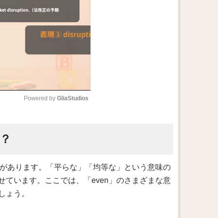
Powered by 
GliaStudios
M
う？
u
t
e
方があります。「平らな」「均等な」という意味の
ています。ここでは、「even」のさまざまな意
しょう。