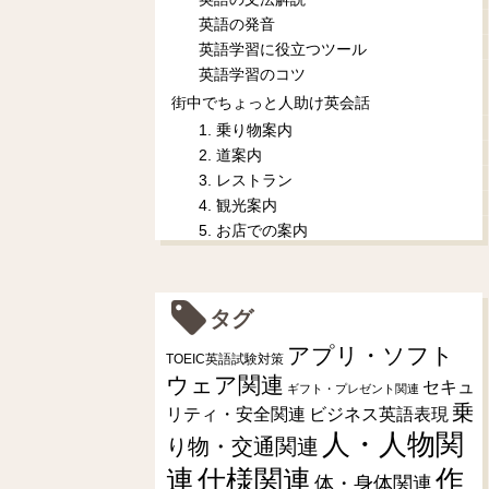
英語の発音
英語学習に役立つツール
英語学習のコツ
街中でちょっと人助け英会話
1. 乗り物案内
2. 道案内
3. レストラン
4. 観光案内
5. お店での案内
タグ
アプリ・ソフト
TOEIC英語試験対策
ウェア関連
セキュ
ギフト・プレゼント関連
乗
リティ・安全関連
ビジネス英語表現
人・人物関
り物・交通関連
連
仕様関連
作
体・身体関連