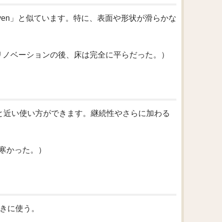
even」と似ています。特に、表面や形状が滑らかな
 renovation.（リノベーションの後、床は完全に平らだった。）
n」と近い使い方ができます。継続性やさらに加わる
上にまだ寒かった。）
ときに使う。
。