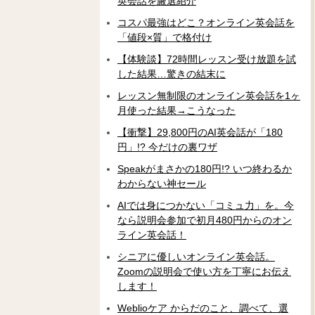
英会話を厳選紹介
コスパ最強はどこ？オンライン英会話を
「値段×質」で格付け
【体験談】72時間レッスン受け放題を試
した結果…驚きの結末に
レッスン無制限のオンライン英会話を1ヶ
月使った結果→こうなった
【衝撃】29,800円のAI英会話が「180
円」!? 今だけの裏ワザ
Speakがまさかの180円!? いつ終わるか
わからない神セール
AIでは身につかない「コミュ力」を。今
なら説明会参加で初月480円からのオン
ライン英会話！
シニアに優しいオンライン英会話。
Zoomの説明会で使い方を丁寧にお伝え
します！
Weblioケア からだのこと、調べて、選