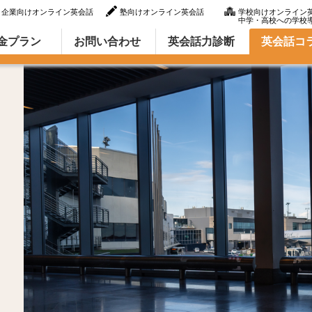
企業向けオンライン英会話
塾向けオンライン英会話
学校向けオンライン
中学・高校への学校
ラム（英語での言い方・英語表現）
金プラン
お問い合わせ
英会話力診断
英会話コ