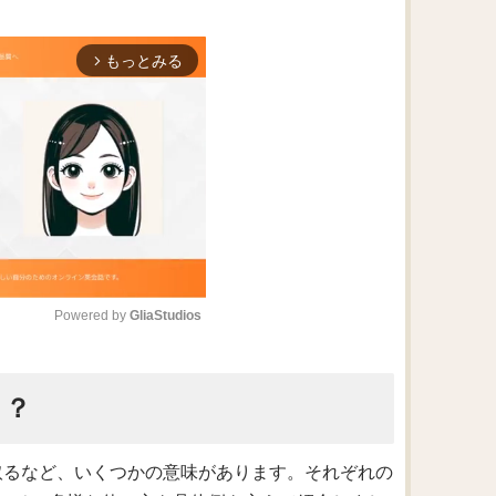
もっとみる
arrow_forward_ios
Powered by 
GliaStudios
M
う？
u
t
e
を取るなど、いくつかの意味があります。それぞれの