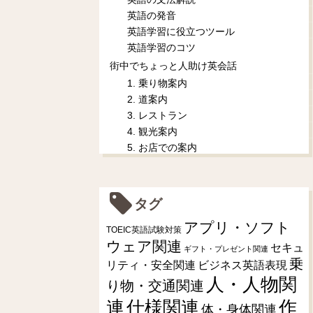
英語の発音
英語学習に役立つツール
英語学習のコツ
街中でちょっと人助け英会話
1. 乗り物案内
2. 道案内
3. レストラン
4. 観光案内
5. お店での案内
タグ
アプリ・ソフト
TOEIC英語試験対策
ウェア関連
セキュ
ギフト・プレゼント関連
乗
リティ・安全関連
ビジネス英語表現
人・人物関
り物・交通関連
連
仕様関連
作
体・身体関連