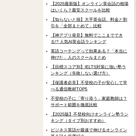
【2025最新版】オンライン英会話の相場
はいくら？最安スクールを比較
【知らないと損】大手英会話、料金と割
引を「全部まとめて」比較
【神アプリ発見】無料でここまででき
る!? 人気AI英会話ランキング
英語コーチングって効果ある？「本当に
伸びた」人のスクールまとめ
【目標スコア別】IELTS対策に強い塾ラ
ンキング（失敗しない選び方）
【保護者必見】不登校の子が安心して学
べる通信教材TOP5
不登校の子に「寄り添う」家庭教師は？
サポート範囲を徹底比較
【2025版】不登校向けオンライン塾ラン
キング（タイプ別おすすめ）
ビジネス英語が最速で伸びるオンライン