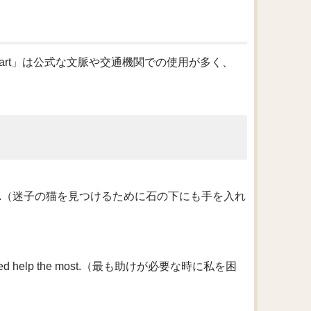
part」は公式な文脈や交通機関での使用が多く、
d the lost cat.（迷子の猫を見つけるために石の下にも手を入れ
en I needed help the most.（最も助けが必要な時に私を困