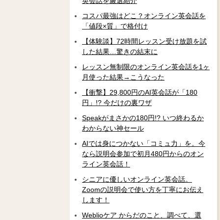
英会話を厳選紹介
コスパ最強はどこ？オンライン英会話を
「値段×質」で格付け
【体験談】72時間レッスン受け放題を試
した結果…驚きの結末に
レッスン無制限のオンライン英会話を1ヶ
月使った結果→こうなった
【衝撃】29,800円のAI英会話が「180
円」!? 今だけの裏ワザ
Speakがまさかの180円!? いつ終わるか
わからない神セール
AIでは身につかない「コミュ力」を。今
なら説明会参加で初月480円からのオン
ライン英会話！
シニアに優しいオンライン英会話。
Zoomの説明会で使い方を丁寧にお伝え
します！
Weblioケア からだのこと、調べて、選