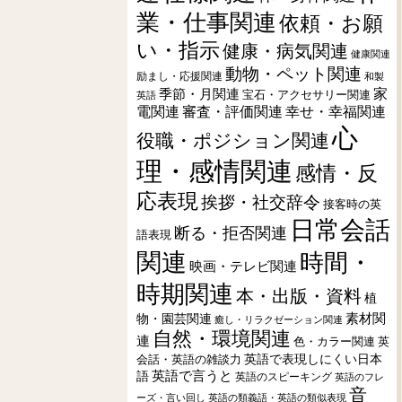
業・仕事関連
依頼・お願
い・指示
健康・病気関連
健康関連
動物・ペット関連
励まし・応援関連
和製
季節・月関連
家
宝石・アクセサリー関連
英語
電関連
審査・評価関連
幸せ・幸福関連
心
役職・ポジション関連
理・感情関連
感情・反
応表現
挨拶・社交辞令
接客時の英
日常会話
断る・拒否関連
語表現
関連
時間・
映画・テレビ関連
時期関連
本・出版・資料
植
素材関
物・園芸関連
癒し・リラクゼーション関連
自然・環境関連
連
色・カラー関連
英
会話・英語の雑談力
英語で表現しにくい日本
英語で言うと
語
英語のスピーキング
英語のフレ
音
ーズ・言い回し
英語の類義語・英語の類似表現