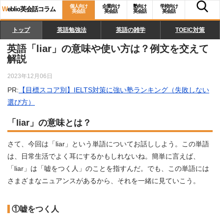
個人向け
企業向け
塾向け
学校向け
W
eblio英会話コラム
英会話
英会話
英会話
英会話
トップ
英語勉強法
英語の雑学
TOEIC対策
英語「liar」の意味や使い方は？例文を交えて
解説
2023年12月06日
PR:
【目標スコア別】IELTS対策に強い塾ランキング（失敗しない
選び方）
「liar」の意味とは？
さて、今回は「liar」という単語についてお話ししよう。この単語
は、日常生活でよく耳にするかもしれないね。簡単に言えば、
「liar」は「嘘をつく人」のことを指すんだ。でも、この単語には
さまざまなニュアンスがあるから、それを一緒に見ていこう。
①嘘をつく人