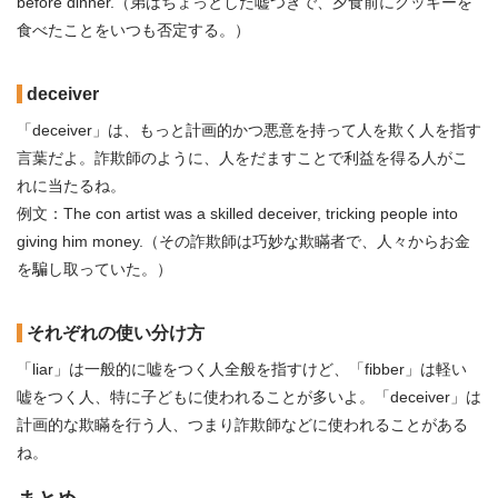
before dinner.（弟はちょっとした嘘つきで、夕食前にクッキーを
食べたことをいつも否定する。）
deceiver
「deceiver」は、もっと計画的かつ悪意を持って人を欺く人を指す
言葉だよ。詐欺師のように、人をだますことで利益を得る人がこ
れに当たるね。
例文：The con artist was a skilled deceiver, tricking people into
giving him money.（その詐欺師は巧妙な欺瞞者で、人々からお金
を騙し取っていた。）
それぞれの使い分け方
「liar」は一般的に嘘をつく人全般を指すけど、「fibber」は軽い
嘘をつく人、特に子どもに使われることが多いよ。「deceiver」は
計画的な欺瞞を行う人、つまり詐欺師などに使われることがある
ね。