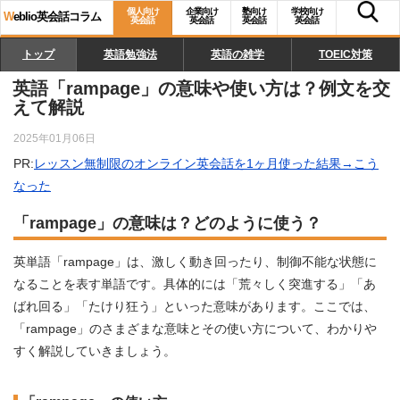
個人向け
企業向け
塾向け
学校向け
W
eblio英会話コラム
英会話
英会話
英会話
英会話
トップ
英語勉強法
英語の雑学
TOEIC対策
英語「rampage」の意味や使い方は？例文を交
えて解説
2025年01月06日
PR:
レッスン無制限のオンライン英会話を1ヶ月使った結果→こう
なった
「rampage」の意味は？どのように使う？
英単語「rampage」は、激しく動き回ったり、制御不能な状態に
なることを表す単語です。具体的には「荒々しく突進する」「あ
ばれ回る」「たけり狂う」といった意味があります。ここでは、
「rampage」のさまざまな意味とその使い方について、わかりや
すく解説していきましょう。