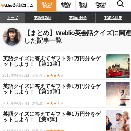
個人向け
企業向け
塾向け
学校向け
W
eblio英会話コラム
英会話
英会話
英会話
英会話
トップ
英語勉強法
英語の雑学
TOEIC対策
【まとめ】
Weblio英会話クイズ
に関連
した記事一覧
英語クイズに答えてギフト券1万円分をゲ
ットしよう！ 【第13弾】
2016年04月23日
満足度：
★★★★
★
英語クイズに答えてギフト券1万円分をゲ
ットしよう！ 【第10弾】
2016年04月20日
満足度：
★★★
★★
英語クイズに答えてギフト券1万円分をゲ
ットしよう！ 【第9弾】