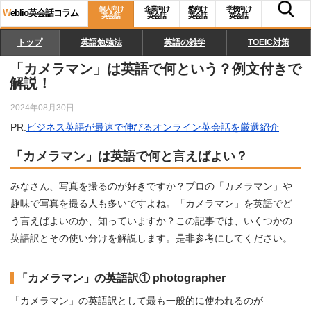
個人向け
企業向け
塾向け
学校向け
W
eblio英会話コラム
英会話
英会話
英会話
英会話
トップ
英語勉強法
英語の雑学
TOEIC対策
「カメラマン」は英語で何という？例文付きで
解説！
2024年08月30日
PR:
ビジネス英語が最速で伸びるオンライン英会話を厳選紹介
「カメラマン」は英語で何と言えばよい？
みなさん、写真を撮るのが好きですか？プロの「カメラマン」や
趣味で写真を撮る人も多いですよね。「カメラマン」を英語でど
う言えばよいのか、知っていますか？この記事では、いくつかの
英語訳とその使い分けを解説します。是非参考にしてください。
「カメラマン」の英語訳① photographer
「カメラマン」の英語訳として最も一般的に使われるのが