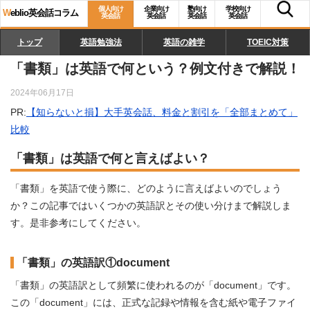
個人向け
企業向け
塾向け
学校向け
W
eblio英会話コラム
英会話
英会話
英会話
英会話
トップ
英語勉強法
英語の雑学
TOEIC対策
「書類」は英語で何という？例文付きで解説！
2024年06月17日
PR:
【知らないと損】大手英会話、料金と割引を「全部まとめて」
比較
「書類」は英語で何と言えばよい？
「書類」を英語で使う際に、どのように言えばよいのでしょう
か？この記事ではいくつかの英語訳とその使い分けまで解説しま
す。是非参考にしてください。
「書類」の英語訳①document
「書類」の英語訳として頻繁に使われるのが「document」です。
この「document」には、正式な記録や情報を含む紙や電子ファイ